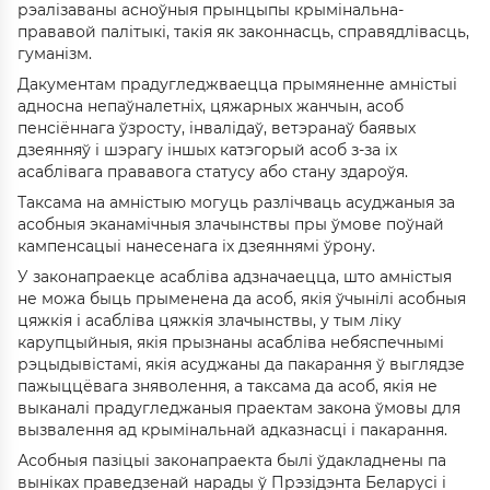
рэалізаваны асноўныя прынцыпы крымінальна-
прававой палітыкі, такія як законнасць, справядлівасць,
гуманізм.
Дакументам прадугледжваецца прымяненне амністыі
адносна непаўналетніх, цяжарных жанчын, асоб
пенсіённага ўзросту, інвалідаў, ветэранаў баявых
дзеянняў і шэрагу іншых катэгорый асоб з-за іх
асаблівага прававога статусу або стану здароўя.
Таксама на амністыю могуць разлічваць асуджаныя за
асобныя эканамічныя злачынствы пры ўмове поўнай
кампенсацыі нанесенага іх дзеяннямі ўрону.
У законапраекце асабліва адзначаецца, што амністыя
не можа быць прыменена да асоб, якія ўчынілі асобныя
цяжкія і асабліва цяжкія злачынствы, у тым ліку
карупцыйныя, якія прызнаны асабліва небяспечнымі
рэцыдывістамі, якія асуджаны да пакарання ў выглядзе
пажыццёвага зняволення, а таксама да асоб, якія не
выканалі прадугледжаныя праектам закона ўмовы для
вызвалення ад крымінальнай адказнасці і пакарання.
Асобныя пазіцыі законапраекта былі ўдакладнены па
выніках праведзенай нарады ў Прэзідэнта Беларусі і