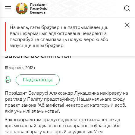
Прэзідэнт
Рэспублікі
Беларусь
На жаль, гэты браўзер не падтрымліваецца.
Галоўная
Падзеі
Аляксандр Лукашэнка накіраваў у Палату прадс
Калі інфармацыя адлюстравана некарэктна,
Аляксандр Лукашэнка накіраваў у
паспрабуйце спампаваць новую версію або
Палату прадстаўнікоў праект
запусціце іншы браўзер.
закона аб амністыі
15 чэрвеня 2012 г.
Падзяліцца
Прэзідэнт Беларусі Аляксандр Лукашэнка накіраваў на
разгляд у Палату прадстаўнікоў Нацыянальнага сходу
праект закона "Аб амністыі некаторых катэгорый асоб,
якія ўчынілі злачынствы".
Законапраектам прадугледжваецца вызваленне ад
крымінальнай адказнасці і пакарання поўнасцю або
часткова шэрагу катэгорый асуджаных. У ім