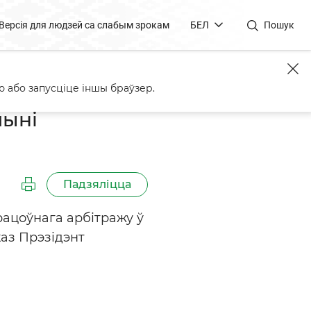
Версія для людзей са слабым зрокам
БЕЛ
Пошук
ўнага арбітражу
 або запусціце іншы браўзер.
шыні
Падзяліцца
ацоўнага арбітражу ў
каз Прэзідэнт