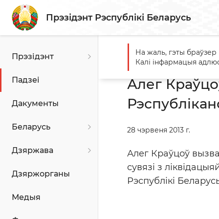
Прэзідэнт Рэспублікі Беларусь
На жаль, гэты браўзер
Прэзідэнт
Галоўная
Падзеі
Алег 
Калі інфармацыя адлюс
Падзеі
Алег Краўцо
Рэспублікан
Дакументы
Беларусь
28 чэрвеня 2013 г.
Дзяржава
Алег Краўцоў вызва
сувязі з ліквідацы
Дзяржорганы
Рэспублікі Беларус
Медыя