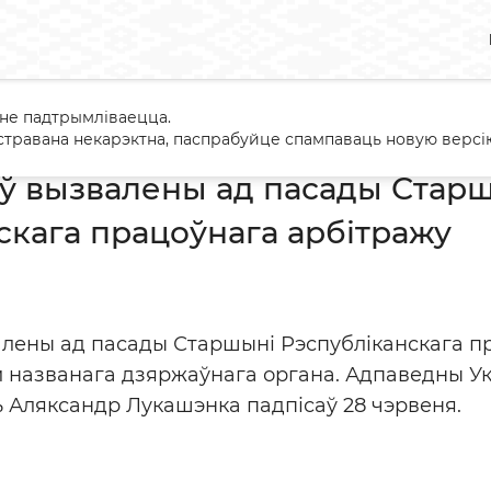
 не падтрымліваецца.
Краўцоў вызвалены ад пасады Старшыні Рэспубліканскага працо
травана некарэктна, паспрабуйце спампаваць новую версію
ў вызвалены ад пасады Стар
скага працоўнага арбітражу
лены ад пасады Старшыні Рэспубліканскага пр
яй названага дзяржаўнага органа. Адпаведны У
ь Аляксандр Лукашэнка падпісаў 28 чэрвеня.