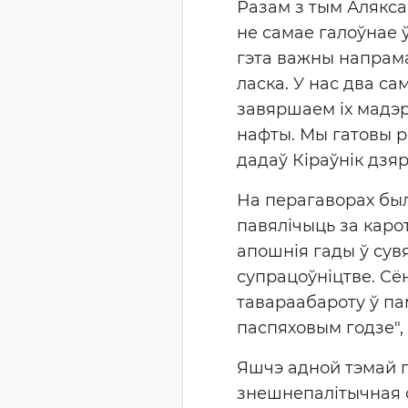
Разам з тым Алякса
не самае галоўнае 
гэта важны напрама
ласка. У нас два с
завяршаем іх мадэр
нафты. Мы гатовы ра
дадаў Кіраўнік дзя
На перагаворах был
павялічыць за карот
апошнія гады ў сув
супрацоўніцтве. Сё
тавараабароту ў па
паспяховым годзе", 
Яшчэ адной тэмай п
знешнепалітычная с