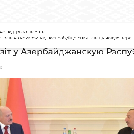
 не падтрымліваецца.
йны візіт у Азербайджанскую Рэспубліку
травана некарэктна, паспрабуйце спампаваць новую версію
зіт у Азербайджанскую Рэспу
3