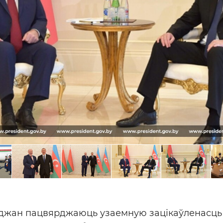
йджан пацвярджаюць узаемную зацікаўленасць 