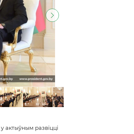
у актыўным развіцці