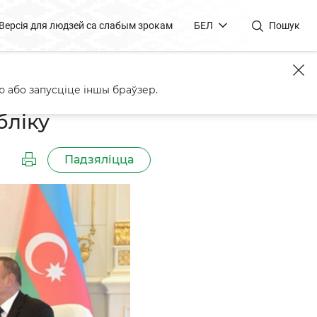
Версія для людзей са слабым зрокам
БЕЛ
Пошук
 або запусціце іншы браўзер.
бліку
Падзяліцца