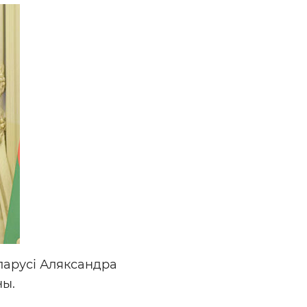
ларусі Аляксандра
ны.