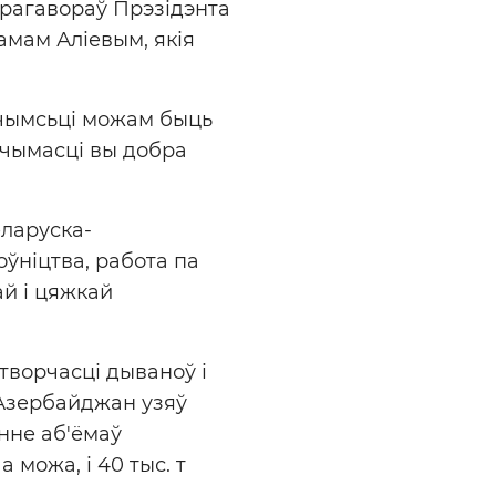
ерагавораў Прэзідэнта
амам Аліевым, якія
ы чымсьці можам быць
гчымасці вы добра
еларуска-
оўніцтва, работа па
й і цяжкай
творчасці дываноў і
 Азербайджан узяў
энне аб'ёмаў
 можа, і 40 тыс. т