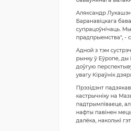
Аляксандр Лукашэн
Баранавіцкага бава
супрацоўнічаць. Мы
прадпрыемства", - с
Адной з тэм сустрэч
рынку ў Еўропе, ды 
доўгую перспектыву
увагу Кіраўнік дзя
Прэзідэнт падзякав
кастрычніку на Мазы
падтрымліваеце, ал
нафты павінен мець
далёка, наколькі гэ