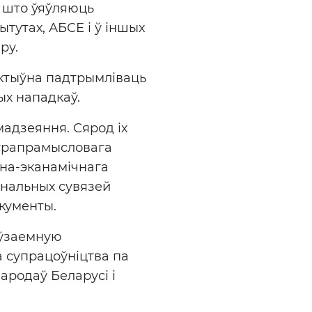
, што ўяўляюць
ытутах, АБСЕ і ў іншых
ру.
актыўна падтрымліваць
ых нападкаў.
мадзеяння. Сярод іх
аграпрамысловага
на-эканамічнага
янальных сувязей
акументы.
 ўзаемную
а супрацоўніцтва па
ародаў Беларусі і