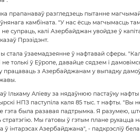
ка прапанаваў разгледзець пытанне магчымай
ўнянага камбіната. "У нас ёсць магчымасць та
 не супраць, калі Азербайджан увойдзе ў капіт
казаў Прэзідэнт.
ы стала ўзаемадзеянне ў нафтавай сферы. "Калі
і не толькі ў Еўропе, давайце сядзем і дамовім
 працаваць з Азербайджанам у выпадку дамоўл
ржавы.
аў Ільхаму Аліеву за нядаўнюю пастаўку нафты 
рскі НПЗ паступіла каля 85 тыс. т нафты. "Вы 
е гэта была разавая падтрымка. Я разумею, ш
 стратэгію. Мы гатовы ў гэтым плане рухацца н
та ў інтарэсах Азербайджана", - падкрэсліў бела