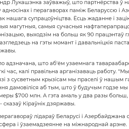
ндр Лукашэнка заўважыў, што партнёрства ў н
ў адносінах і перагаворах паміж Беларуссю і А
к нашага супрацоўніцтва. Ёсць жаданне і зацік
амыя магутныя, самыя сучасныя нафтаперапрац
нізацыю, выходзім на больш як 90 працэнтаў г
згледзець на гэты момант і давальніцкія паста
ржавы.
о адзначана, што аб'ём узаемнага тавараабар
кі час, калі правільна арганізаваць работу. "М
язі з сусветным крызісам мы праселі ў нашым 
ння дамовіліся аб тым, што ў будучым годзе м
меры $700 млн. А гэта амаль у два разы больш
- сказаў Кіраўнік дзяржавы.
ерагавораў лідараў Беларусі і Азербайджана 
фера і ўзаемадзеянне на міжнароднай арэне. 