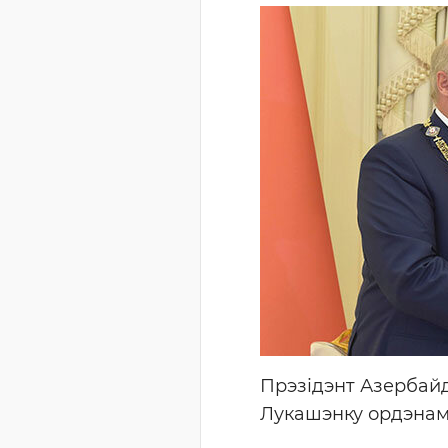
Прэзідэнт Азербайд
Лукашэнку ордэнам 