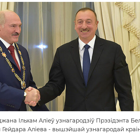
жана Ільхам Аліеў узнагародзіў Прэзідэнта Бе
Гейдара Аліева - вышэйшай узнагародай краі