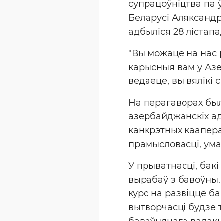
супрацоўніцтва па 
Беларусі Аляксандр
адбыліся 28 лістапа
"Вы можаце на нас 
карысныя вам у Аз
ведаеце, вы вялікі 
На перагаворах был
азербайджанскіх ад
канкрэтных каапера
прамысловасці, ума
У прыватнасці, бак
вырабаў з бавоўны.
курс на развіццё ба
вытворчасці будзе т
баваўнянага валакн