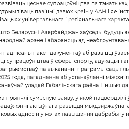
 развіваць цеснае супрацоўніцтва па тэматыках
дтрымліваць пазіцыі дзвюх краін у ААН і яе інст
зацыях універсальнага і рэгіянальнага характа
што Беларусь і Азербайджан заўсёды будуць 
народнай арэне і абараняць ад неабгрунтаван
ы падпісаны пакет дакументаў аб развіцці ўзае
ці супрацоўніцтва ў сферы спорту, адукацыі і 
ерапрыемстваў па выкананні праграмы сацыяль
2025 года, пагадненне аб устанаўленні міжрэгі
канаўчай уладай Габалінскага раёна і іншыя д
ма прынялі сумесную заяву, у якой пацвердзілі
радаўжэнні актыўнага развіцця міждзяржаўнаг
аковых адносін у мэтах павышэння дабрабыту н