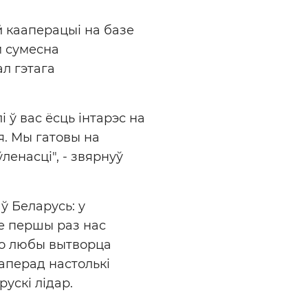
 кааперацыі на базе
м сумесна
ал гэтага
 ў вас ёсць інтарэс на
ся. Мы гатовы на
енасці", - звярнуў
ў Беларусь: у
не першы раз нас
то любы вытворца
аперад настолькі
рускі лідар.