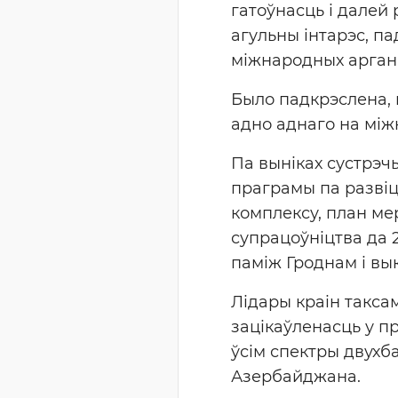
гатоўнасць і далей
агульны інтарэс, па
міжнародных аргані
Было падкрэслена, 
адно аднаго на між
Па выніках сустрэч
праграмы па развіц
комплексу, план м
супрацоўніцтва да 
паміж Гроднам і вы
Лідары краін такса
зацікаўленасць у п
ўсім спектры двухб
Азербайджана.