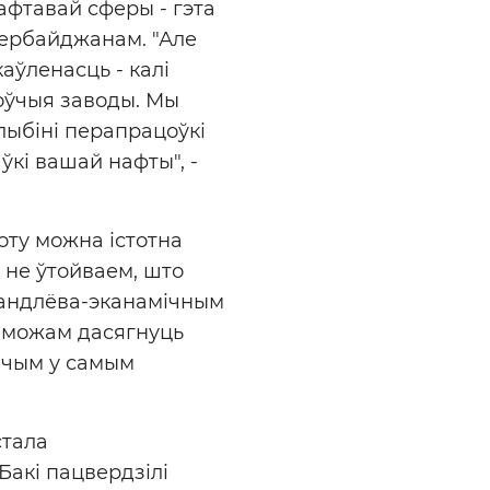
афтавай сферы - гэта
зербайджанам. "Але
аўленасць - калі
оўчыя заводы. Мы
лыбіні перапрацоўкі
ўкі вашай нафты", -
оту можна істотна
ы не ўтойваем, што
гандлёва-эканамічным
ы можам дасягнуць
, чым у самым
стала
Бакі пацвердзілі