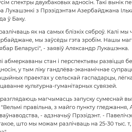
ўсім спектры двухбаковых адносін. Такі вынік п
а Лукашэнкі з Прэзідэнтам Азербайджана Ільх
да ў Баку.
разлічваць як на самых блізкіх сяброў. Калі м
ербайджане, мы заўсёды гэта зробім. Нашы ма
сябар Беларусі", - заявіў Аляксандр Лукашэнка.
і абмеркаваны стан і перспектывы развіцця б
носін, у тым ліку гандлёва-эканамічнае супрац
цыйных праектах у сельскай гаспадарцы, лёгка
цаванне культурна-гуманітарных сувязей.
і разглядаюць магчымасць запуску сумеснай вы
 "Вельмі правільна, з майго пункту гледжання,
ваўнаводства, - адзначыў Прэзідэнт. - Павеліч
акое, што мы можам разлічваць на 25-30 тыс. т, а
а".